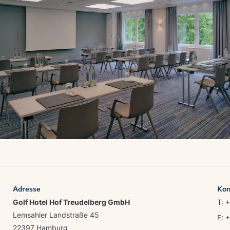
Adresse
Kon
Golf Hotel Hof Treudelberg GmbH
T: 
Lemsahler Landstraße 45
F: 
22397 Hamburg