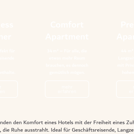
ness
Comfort
Pr
mer
Apartment
Apa
fekt für
34 m² – Für alle, die
44 m² 
eisende
etwas mehr Raum
Langzei
brauchen, es dennoch
mit Priv
nthalte.
gemütlich mögen.
hohem
r
mehr
ren
erfahren
er
nden den Komfort eines Hotels mit der Freiheit eines Z
ie Ruhe ausstrahlt. Ideal für Geschäftsreisende, Langzeit