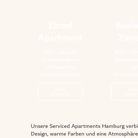
Einzel
Busi
Apartment
Zim
30m² – Ideal für
34m² – Per
Einzelreisende mit
Geschäftsr
Kitchenette für
und
Langzeitaufenthalte
Projektaufe
mehr
meh
erfahren
erfah
Unsere
Serviced Apartments Hamburg
verbi
Design, warme Farben und eine Atmosphäre, d