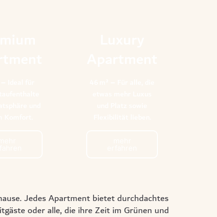
emium
Luxury
rtment
Apartment
– Ideal für
46 m² – Für alle, die
taufenthalte
etwas mehr Luxus
atsphäre und
und Platz sowie
 Komfort.
Flexibilität lieben.
mehr
mehr
fahren
erfahren
uhause. Jedes Apartment bietet durchdachtes
gäste oder alle, die ihre Zeit im Grünen und