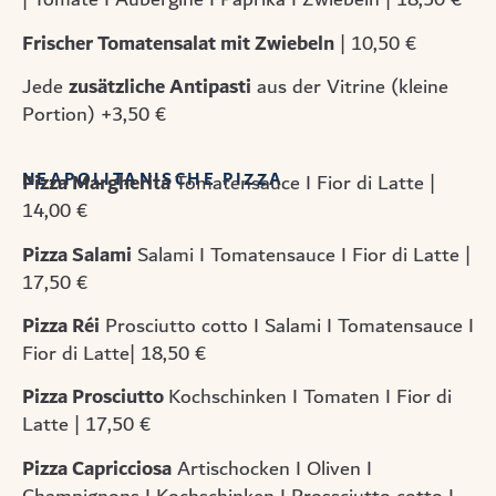
Frischer Tomatensalat mit Zwiebeln
| 10,50 €
zusätzliche Antipasti
Jede
aus der Vitrine (kleine
Portion) +3,50 €
NEAPOLITANISCHE PIZZA
Pizza Margherita
Tomatensauce I Fior di Latte |
14,00 €
Pizza Salami
Salami I Tomatensauce I Fior di Latte |
17,50 €
Pizza Réi
Prosciutto cotto I Salami I Tomatensauce I
Fior di Latte| 18,50 €
Pizza Prosciutto
Kochschinken I Tomaten I Fior di
Latte | 17,50 €
Pizza Capricciosa
Artischocken I Oliven I