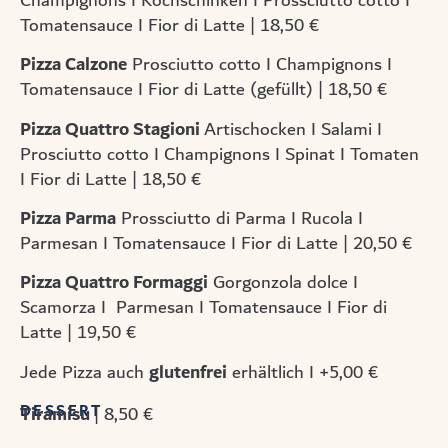
Champignons I Kochschinken I Prossciutto cotto I
Tomatensauce I Fior di Latte | 18,50 €
Pizza Calzone
Prosciutto cotto I Champignons I
Tomatensauce I Fior di Latte (gefüllt) | 18,50 €
Pizza Quattro Stagioni
Artischocken I Salami I
Prosciutto cotto I Champignons I Spinat I Tomaten
I Fior di Latte | 18,50 €
Pizza Parma
Prossciutto di Parma I Rucola I
Parmesan I Tomatensauce I Fior di Latte | 20,50 €
Pizza Quattro Formaggi
Gorgonzola dolce I
Scamorza I Parmesan I Tomatensauce I Fior di
Latte | 19,50 €
glutenfrei
Jede Pizza auch
erhältlich I +5,00 €
DESSERT
Tiramisu
| 8,50 €