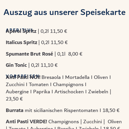
Auszug aus unserer Speisekarte
APERITIVI
Aperol Spritz
| 0,2l 11,50 €
Italicus Spritz
| 0,2l 11,50 €
Spumante Brut
Rosé
| 0,1l 8,00 €
Gin Tonic
| 0,2l 11,10 €
VORSPEISEN
Anti Pasti NOI!
Bresaola I Mortadella I Oliven I
Zucchini I Tomaten I Champignons I
Aubergine I Paprika I Artischocken I Zwiebeln |
23,50 €
Burrata
mit sicilianischen Rispentomaten I 18,50 €
Anti Pasti VERDE!
Champignons | Zucchini | Oliven
| Tomate I Aubergine I Paprika I Zwiebeln | 18,50 €