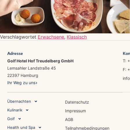
Verschlagwortet
Erwachsene
,
Klassisch
Adresse
Kon
Golf Hotel Hof Treudelberg GmbH
T: 
Lemsahler Landstraße 45
F: 
22397 Hamburg
inf
Ihr Weg zu uns
Übernachten
Datenschutz
Kulinarik
Impressum
Golf
AGB
Health und Spa
Teilnahmebedingungen