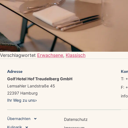
Verschlagwortet
Erwachsene
,
Klassisch
Adresse
Kon
Golf Hotel Hof Treudelberg GmbH
T: 
Lemsahler Landstraße 45
F: 
22397 Hamburg
inf
Ihr Weg zu uns
Übernachten
Datenschutz
Kulinarik
Impressum